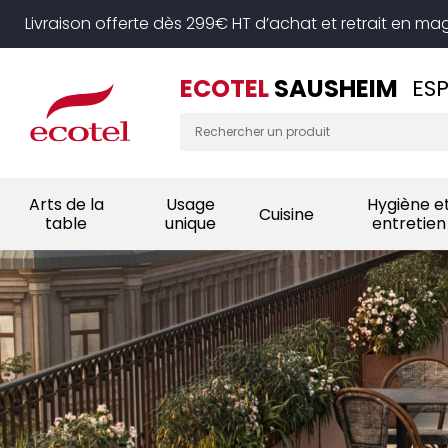
Panneau de gestion des cookies
Livraison offerte dès 299€ HT d’achat et retrait en ma
ECOTEL
SAUSHEIM
ES
Arts de la
Usage
Hygiène e
Cuisine
table
unique
entretien