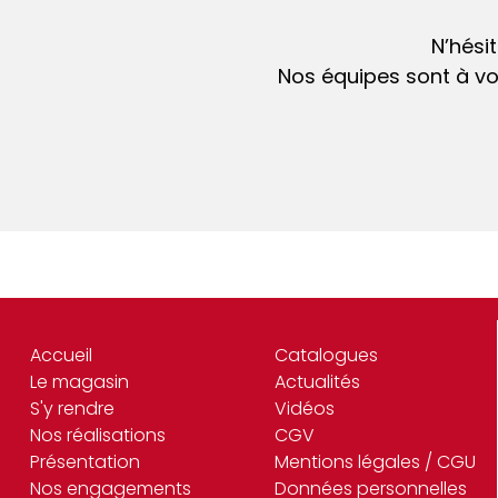
N’hési
Nos équipes sont à vo
Accueil
Catalogues
Le magasin
Actualités
S'y rendre
Vidéos
Nos réalisations
CGV
Présentation
Mentions légales / CGU
Nos engagements
Données personnelles